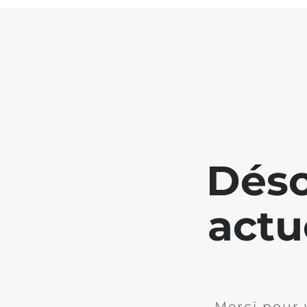
Déso
actu
Merci pour 