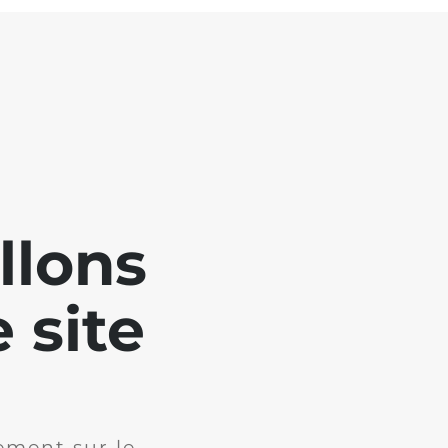
llons
 site
ement sur le