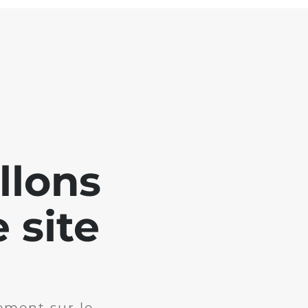
llons
 site
ement sur le