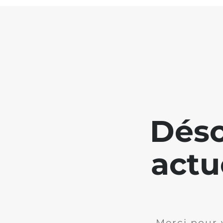
Déso
actu
Merci pour 